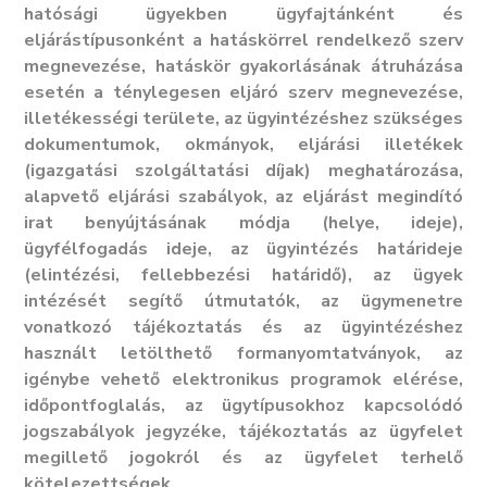
hatósági ügyekben ügyfajtánként és
eljárástípusonként a hatáskörrel rendelkező szerv
megnevezése, hatáskör gyakorlásának átruházása
esetén a ténylegesen eljáró szerv megnevezése,
illetékességi területe, az ügyintézéshez szükséges
dokumentumok, okmányok, eljárási illetékek
(igazgatási szolgáltatási díjak) meghatározása,
alapvető eljárási szabályok, az eljárást megindító
irat benyújtásának módja (helye, ideje),
ügyfélfogadás ideje, az ügyintézés határideje
(elintézési, fellebbezési határidő), az ügyek
intézését segítő útmutatók, az ügymenetre
vonatkozó tájékoztatás és az ügyintézéshez
használt letölthető formanyomtatványok, az
igénybe vehető elektronikus programok elérése,
időpontfoglalás, az ügytípusokhoz kapcsolódó
jogszabályok jegyzéke, tájékoztatás az ügyfelet
megillető jogokról és az ügyfelet terhelő
kötelezettségek