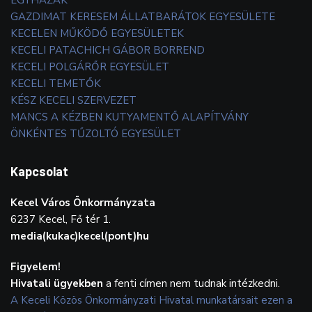
GAZDIMAT KERESEM ÁLLATBARÁTOK EGYESÜLETE
KECELEN MŰKÖDŐ EGYESÜLETEK
KECELI PATACHICH GÁBOR BORREND
KECELI POLGÁRŐR EGYESÜLET
KECELI TEMETŐK
KÉSZ KECELI SZERVEZET
MANCS A KÉZBEN KUTYAMENTŐ ALAPÍTVÁNY
ÖNKÉNTES TŰZOLTÓ EGYESÜLET
Kapcsolat
Kecel Város Önkormányzata
6237 Kecel, Fő tér 1.
media(kukac)kecel(pont)hu
Figyelem!
Hivatali ügyekben
a fenti címen nem tudnak intézkedni.
A Keceli Közös Önkormányzati Hivatal munkatársait ezen a