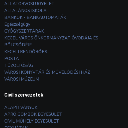
ÁLLATORVOSI ÜGYELET
ÁLTALÁNOS ISKOLA
BANKOK - BANKAUTOMATÁK
Egészségügy
GYÓGYSZERTÁRAK
KECEL VÁROS ÖNKORMÁNYZAT ÓVODÁJA ÉS
BÖLCSŐDÉJE
KECELI RENDŐRŐRS
POSTA
TŰZOLTÓSÁG
VÁROSI KÖNYVTÁR ÉS MŰVELŐDÉSI HÁZ
VÁROSI MÚZEUM
Civil szervezetek
ALAPÍTVÁNYOK
APRÓ GOMBOK EGYESÜLET
CIVIL MŰHELY EGYESÜLET
EGYHÁZAK