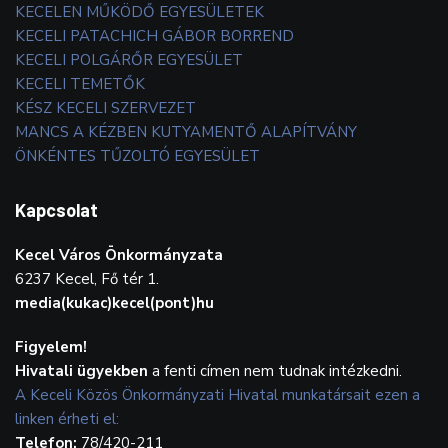
KECELEN MŰKÖDŐ EGYESÜLETEK
KECELI PATACHICH GÁBOR BORREND
KECELI POLGÁRŐR EGYESÜLET
KECELI TEMETŐK
KÉSZ KECELI SZERVEZET
MANCS A KÉZBEN KUTYAMENTŐ ALAPÍTVÁNY
ÖNKÉNTES TŰZOLTÓ EGYESÜLET
Kapcsolat
Kecel Város Önkormányzata
6237 Kecel, Fő tér 1.
media(kukac)kecel(pont)hu
Figyelem!
Hivatali ügyekben
a fenti címen nem tudnak intézkedni.
A Keceli Közös Önkormányzati Hivatal munkatársait ezen a
linken érheti el:
Telefon:
78/420-211