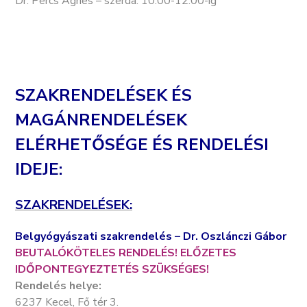
Dr. Percs Ágnes – szerda: 10.00-12.00-ig
SZAKRENDELÉSEK ÉS
MAGÁNRENDELÉSEK
ELÉRHETŐSÉGE ÉS RENDELÉSI
IDEJE:
SZAKRENDELÉSEK:
Belgyógyászati szakrendelés – Dr. Oszlánczi Gábor
BEUTALÓKÖTELES RENDELÉS! ELŐZETES
IDŐPONTEGYEZTETÉS SZÜKSÉGES!
Rendelés helye:
6237 Kecel, Fő tér 3.