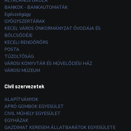
ÁLTALÁNOS ISKOLA
BANKOK - BANKAUTOMATÁK
Egészségügy
GYÓGYSZERTÁRAK
KECEL VÁROS ÖNKORMÁNYZAT ÓVODÁJA ÉS
BÖLCSŐDÉJE
KECELI RENDŐRŐRS
POSTA
TŰZOLTÓSÁG
VÁROSI KÖNYVTÁR ÉS MŰVELŐDÉSI HÁZ
VÁROSI MÚZEUM
Civil szervezetek
ALAPÍTVÁNYOK
APRÓ GOMBOK EGYESÜLET
CIVIL MŰHELY EGYESÜLET
EGYHÁZAK
GAZDIMAT KERESEM ÁLLATBARÁTOK EGYESÜLETE