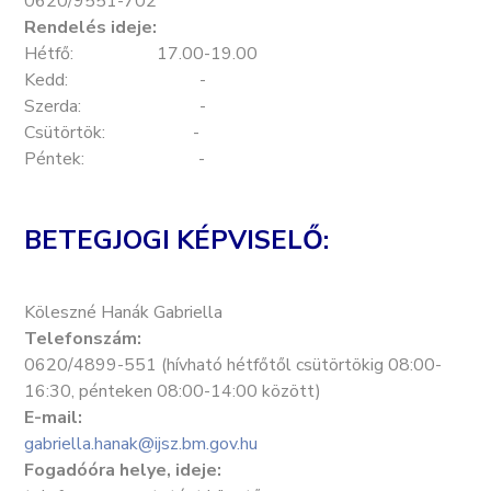
0620/9551-702
Rendelés ideje:
Hétfő: 17.00-19.00
Kedd: -
Szerda: -
Csütörtök: -
Péntek: -
BETEGJOGI KÉPVISELŐ:
Köleszné Hanák Gabriella
Telefonszám:
0620/4899-551 (hívható hétfőtől csütörtökig 08:00-
16:30, pénteken 08:00-14:00 között)
E-mail:
gabriella.hanak@ijsz.bm.gov.hu
Fogadóóra helye, ideje: