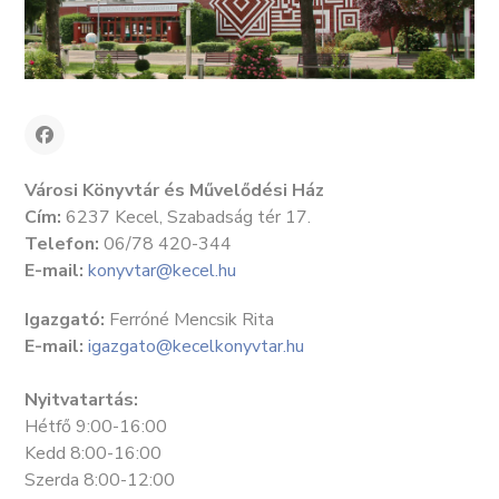
Városi Könyvtár és Művelődési Ház
Cím:
6237 Kecel, Szabadság tér 17.
Telefon:
06/78 420-344
E-mail:
konyvtar@kecel.hu
Igazgató:
Ferróné Mencsik Rita
E-mail:
igazgato@kecelkonyvtar.hu
Nyitvatartás:
Hétfő 9:00-16:00
Kedd 8:00-16:00
Szerda 8:00-12:00