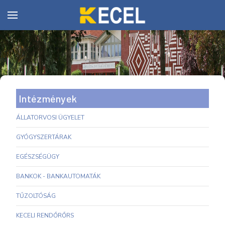
Intézmények
ÁLLATORVOSI ÜGYELET
GYÓGYSZERTÁRAK
EGÉSZSÉGÜGY
BANKOK - BANKAUTOMATÁK
TŰZOLTÓSÁG
KECELI RENDŐRŐRS