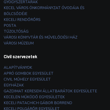
GYÓGYSZERTÁRAK
KECEL VÁROS ÖNKORMÁNYZAT ÓVODÁJA ÉS
BÖLCSŐDÉJE
KECELI RENDŐRŐRS
POSTA
TŰZOLTÓSÁG
VÁROSI KÖNYVTÁR ÉS MŰVELŐDÉSI HÁZ
VÁROSI MÚZEUM
Civil szervezetek
ALAPÍTVÁNYOK
APRÓ GOMBOK EGYESÜLET
CIVIL MŰHELY EGYESÜLET
EGYHÁZAK
GAZDIMAT KERESEM ÁLLATBARÁTOK EGYESÜLETE
KECELEN MŰKÖDŐ EGYESÜLETEK
KECELI PATACHICH GÁBOR BORREND
KECELI POLGÁRŐR EGYESÜLET