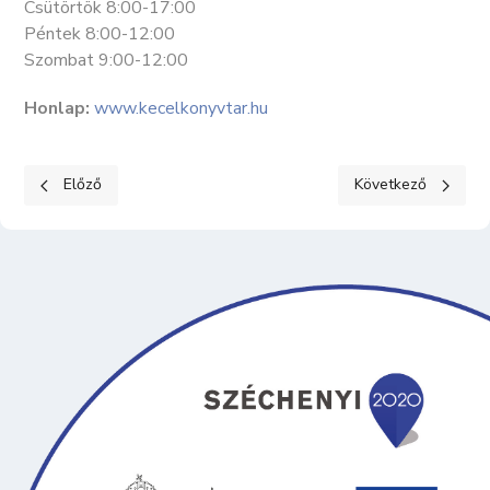
Csütörtök 8:00-17:00
Péntek 8:00-12:00
Szombat 9:00-12:00
Honlap:
www.kecelkonyvtar.hu
Előző cikk: "CSENDES ŐSZ" IDŐSEK OTTHONA
Következő cikk: 
Előző
Következő