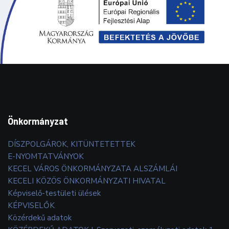
Önkormányzat
DÍSZPOLGÁROK, KITÜNTETETTEK
E-NYOMTATVÁNYOK
KECEL VÁROS ÖNKORMÁNYZATA ALSZÁMLÁI
KECELI KÖZÖS ÖNKORMÁNYZATI HIVATAL
Képviselő-testületi ülések
KÉPVISELŐK
Közérdekű adatok