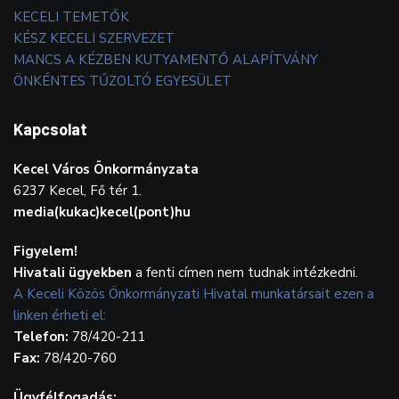
KECELI TEMETŐK
KÉSZ KECELI SZERVEZET
MANCS A KÉZBEN KUTYAMENTŐ ALAPÍTVÁNY
ÖNKÉNTES TŰZOLTÓ EGYESÜLET
Kapcsolat
Kecel Város Önkormányzata
6237 Kecel, Fő tér 1.
media(kukac)kecel(pont)hu
Figyelem!
Hivatali ügyekben
a fenti címen nem tudnak intézkedni.
A Keceli Közös Önkormányzati Hivatal munkatársait ezen a
linken érheti el:
Telefon:
78/420-211
Fax:
78/420-760
Ügyfélfogadás: