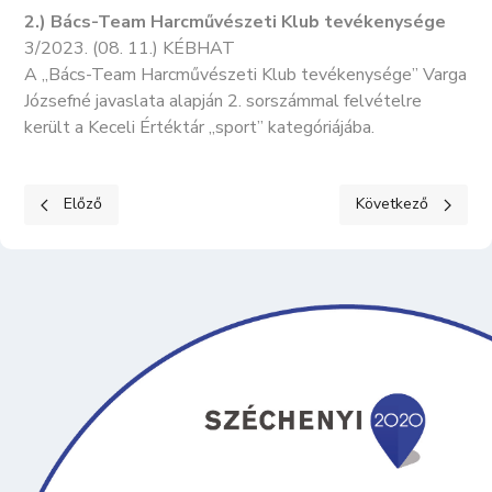
2.) Bács-Team Harcművészeti Klub tevékenysége
3/2023. (08. 11.) KÉBHAT
A „Bács-Team Harcművészeti Klub tevékenysége” Varga
Józsefné javaslata alapján 2. sorszámmal felvételre
került a Keceli Értéktár „sport” kategóriájába.
Előző cikk: TERMÉSZETI KÖRNYEZET
Következő cikk: 
Előző
Következő