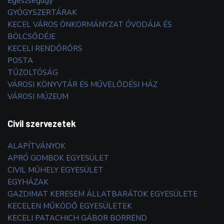
Egészségügy
GYÓGYSZERTÁRAK
KECEL VÁROS ÖNKORMÁNYZAT ÓVODÁJA ÉS
BÖLCSŐDÉJE
KECELI RENDŐRŐRS
POSTA
TŰZOLTÓSÁG
VÁROSI KÖNYVTÁR ÉS MŰVELŐDÉSI HÁZ
VÁROSI MÚZEUM
Civil szervezetek
ALAPÍTVÁNYOK
APRÓ GOMBOK EGYESÜLET
CIVIL MŰHELY EGYESÜLET
EGYHÁZAK
GAZDIMAT KERESEM ÁLLATBARÁTOK EGYESÜLETE
KECELEN MŰKÖDŐ EGYESÜLETEK
KECELI PATACHICH GÁBOR BORREND