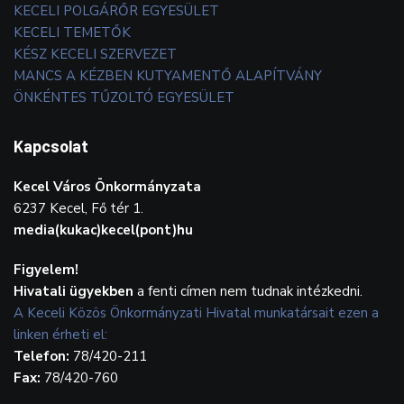
KECELI POLGÁRŐR EGYESÜLET
KECELI TEMETŐK
KÉSZ KECELI SZERVEZET
MANCS A KÉZBEN KUTYAMENTŐ ALAPÍTVÁNY
ÖNKÉNTES TŰZOLTÓ EGYESÜLET
Kapcsolat
Kecel Város Önkormányzata
6237 Kecel, Fő tér 1.
media(kukac)kecel(pont)hu
Figyelem!
Hivatali ügyekben
a fenti címen nem tudnak intézkedni.
A Keceli Közös Önkormányzati Hivatal munkatársait ezen a
linken érheti el:
Telefon:
78/420-211
Fax:
78/420-760