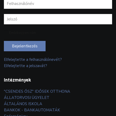
Emlékezzen rám
Bejelentkezés
Elfelejtette a felhasználónevét?
Elfelejtette a jelszavát?
Intézmények
"CSENDES ŐSZ" IDŐSEK OTTHONA
ÁLLATORVOSI ÜGYELET
ÁLTALÁNOS ISKOLA
BANKOK - BANKAUTOMATÁK