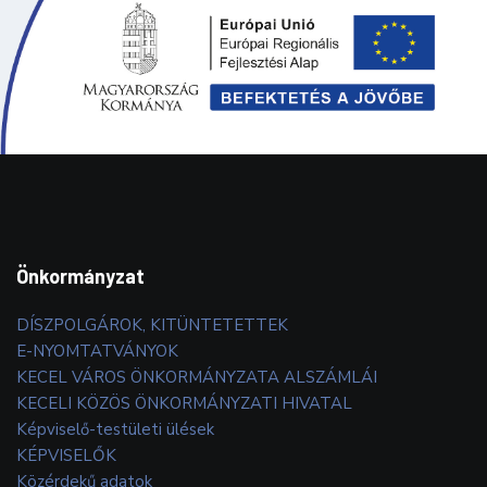
Önkormányzat
DÍSZPOLGÁROK, KITÜNTETETTEK
E-NYOMTATVÁNYOK
KECEL VÁROS ÖNKORMÁNYZATA ALSZÁMLÁI
KECELI KÖZÖS ÖNKORMÁNYZATI HIVATAL
Képviselő-testületi ülések
KÉPVISELŐK
Közérdekű adatok