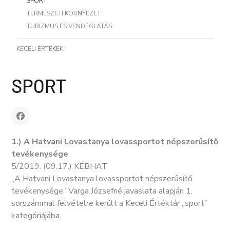
SPORT
TERMÉSZETI KÖRNYEZET
TURIZMUS ÉS VENDÉGLÁTÁS
KECELI ÉRTÉKEK
SPORT
1.) A Hatvani Lovastanya lovassportot népszerűsítő
tevékenysége
5/2019. (09.17.) KÉBHAT
„A Hatvani Lovastanya lovassportot népszerűsítő
tevékenysége” Varga Józsefné javaslata alapján 1.
sorszámmal felvételre került a Keceli Értéktár „sport”
kategóriájába.