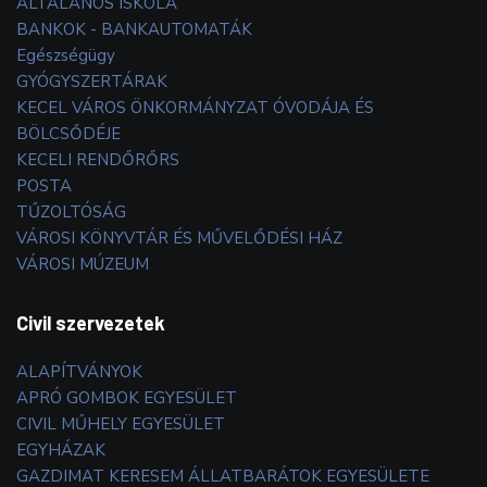
ÁLTALÁNOS ISKOLA
BANKOK - BANKAUTOMATÁK
Egészségügy
GYÓGYSZERTÁRAK
KECEL VÁROS ÖNKORMÁNYZAT ÓVODÁJA ÉS
BÖLCSŐDÉJE
KECELI RENDŐRŐRS
POSTA
TŰZOLTÓSÁG
VÁROSI KÖNYVTÁR ÉS MŰVELŐDÉSI HÁZ
VÁROSI MÚZEUM
Civil szervezetek
ALAPÍTVÁNYOK
APRÓ GOMBOK EGYESÜLET
CIVIL MŰHELY EGYESÜLET
EGYHÁZAK
GAZDIMAT KERESEM ÁLLATBARÁTOK EGYESÜLETE