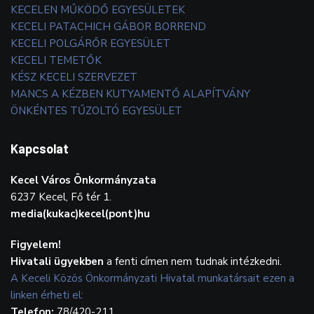
KECELEN MŰKÖDŐ EGYESÜLETEK
KECELI PATACHICH GÁBOR BORREND
KECELI POLGÁRŐR EGYESÜLET
KECELI TEMETŐK
KÉSZ KECELI SZERVEZET
MANCS A KÉZBEN KUTYAMENTŐ ALAPÍTVÁNY
ÖNKÉNTES TŰZOLTÓ EGYESÜLET
Kapcsolat
Kecel Város Önkormányzata
6237 Kecel, Fő tér 1.
media(kukac)kecel(pont)hu
Figyelem!
Hivatali ügyekben
a fenti címen nem tudnak intézkedni.
A Keceli Közös Önkormányzati Hivatal munkatársait ezen a
linken érheti el:
Telefon:
78/420-211