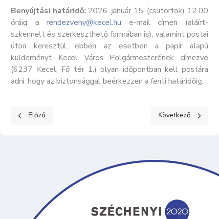
Benyújtási határidő:
2026. január 15. (csütörtök) 12.00
óráig a
rendezveny@kecel.hu
e-mail címen (aláírt-
szkennelt és szerkeszthető formában is), valamint postai
úton keresztül, ebben az esetben a papír alapú
küldeményt Kecel Város Polgármesterének címezve
(6237 Kecel, Fő tér 1.) olyan időpontban kell postára
adni, hogy az biztonsággal beérkezzen a fenti határidőig.
Előző cikk: FOLYAMATOS INGATLANÁRVERÉSI HIRDETMÉNY - 20
Következő cikk: Kép
Előző
Következő