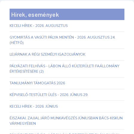
Hírek, események
KECELI HÍREK - 2026. AUGUSZTUS
GYOMIRTÁS A VASÚTI PÁLYA MENTÉN - 2026. AUGUSZTUS 24.
(HÉTFŐ)
LEJÁRNAK A RÉGI SZEMÉLYI IGAZOLVÁNYOK
PÁLYÁZATI FELHÍVÁS - LÁBON ÁLLÓ KÜLTERÜLETI FAÁLLOMÁNY
ÉRTÉKESÍTÉSÉRE (2)
TANULMÁNYI TÁMOGATÁS 2026
KÉPVISELŐ-TESTÜLETI ÜLÉS - 2026. JÚNIUS 29.
KECELI HÍREK - 2026. JÚNIUS
ÉJSZAKAI, ZAJJAL JÁRÓ MUNKAVÉGZÉS JÚNIUSBAN BÁCS-KISKUN
VÁRMEGYÉBEN