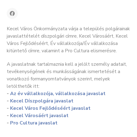
Kecel Város Önkormányzata várja a település polgárainak
javaslattételét díszpolgári címre, Kecel Városáért, Kecel
Város Fejlődéséért, Év vállalkozója/Év vállalkozása
kitüntető címre, valamint a Pro Cultura elismerésre.
A javaslatnak tartalmaznia kell a jelölt személy adatait,
tevékenységének és munkásságának ismertetését a
vonatkozó formanyomtatványok szerint, melyek
letölthetők itt:
-
Az év vállalkozója, vállalkozása javaslat
-
Kecel Díszpolgára javaslat
-
Kecel Város Fejlődéséért javaslat
-
Kecel Városáért javaslat
-
Pro Cultura javaslat