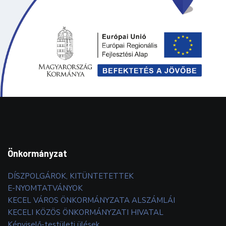
Önkormányzat
DÍSZPOLGÁROK, KITÜNTETETTEK
E-NYOMTATVÁNYOK
KECEL VÁROS ÖNKORMÁNYZATA ALSZÁMLÁI
KECELI KÖZÖS ÖNKORMÁNYZATI HIVATAL
Képviselő-testületi ülések