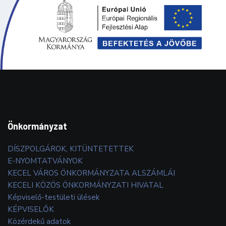
Önkormányzat
DÍSZPOLGÁROK, KITÜNTETETTEK
E-NYOMTATVÁNYOK
KECEL VÁROS ÖNKORMÁNYZATA ALSZÁMLÁI
KECELI KÖZÖS ÖNKORMÁNYZATI HIVATAL
Képviselő-testületi ülések
KÉPVISELŐK
Közérdekű adatok