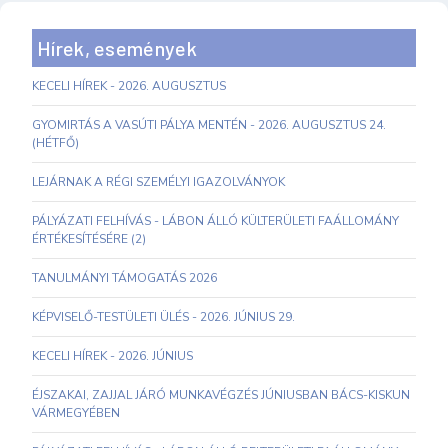
Hírek, események
KECELI HÍREK - 2026. AUGUSZTUS
GYOMIRTÁS A VASÚTI PÁLYA MENTÉN - 2026. AUGUSZTUS 24.
(HÉTFŐ)
LEJÁRNAK A RÉGI SZEMÉLYI IGAZOLVÁNYOK
PÁLYÁZATI FELHÍVÁS - LÁBON ÁLLÓ KÜLTERÜLETI FAÁLLOMÁNY
ÉRTÉKESÍTÉSÉRE (2)
TANULMÁNYI TÁMOGATÁS 2026
KÉPVISELŐ-TESTÜLETI ÜLÉS - 2026. JÚNIUS 29.
KECELI HÍREK - 2026. JÚNIUS
ÉJSZAKAI, ZAJJAL JÁRÓ MUNKAVÉGZÉS JÚNIUSBAN BÁCS-KISKUN
VÁRMEGYÉBEN