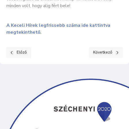
minden volt, hogy alig fért bele!
A Keceli Hírek legfrissebb száma ide kattintva
megtekinthető.
Előző cikk: Képviselő-testületi ülések - 2026. február 12.
Következő cikk: Képv
Előző
Következő