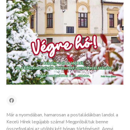
Már a nyomdában, hamarosan a postaládákban landol a
Keceli Hírek legújabb száma! Megpróbáltuk benne
összefoglalni az utóbbi két hónap történéseit. Annyi