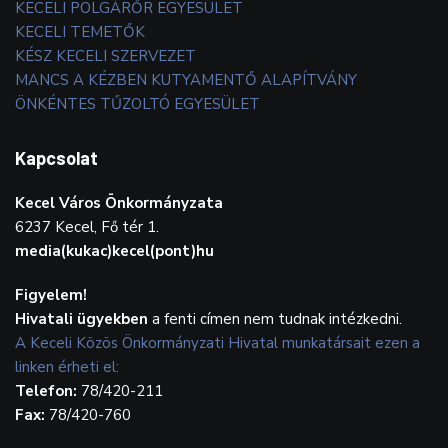
KECELI POLGÁRŐR EGYESÜLET
KECELI TEMETŐK
KÉSZ KECELI SZERVEZET
MANCS A KÉZBEN KUTYAMENTŐ ALAPÍTVÁNY
ÖNKÉNTES TŰZOLTÓ EGYESÜLET
Kapcsolat
Kecel Város Önkormányzata
6237 Kecel, Fő tér 1.
media(kukac)kecel(pont)hu
Figyelem!
Hivatali ügyekben
a fenti címen nem tudnak intézkedni.
A Keceli Közös Önkormányzati Hivatal munkatársait ezen a
linken érheti el:
Telefon:
78/420-211
Fax:
78/420-760