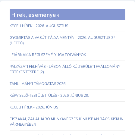
Hírek, események
KECELI HÍREK - 2026. AUGUSZTUS
GYOMIRTÁS A VASÚTI PÁLYA MENTÉN - 2026. AUGUSZTUS 24.
(HÉTFŐ)
LEJÁRNAK A RÉGI SZEMÉLYI IGAZOLVÁNYOK
PÁLYÁZATI FELHÍVÁS - LÁBON ÁLLÓ KÜLTERÜLETI FAÁLLOMÁNY
ÉRTÉKESÍTÉSÉRE (2)
TANULMÁNYI TÁMOGATÁS 2026
KÉPVISELŐ-TESTÜLETI ÜLÉS - 2026. JÚNIUS 29.
KECELI HÍREK - 2026. JÚNIUS
ÉJSZAKAI, ZAJJAL JÁRÓ MUNKAVÉGZÉS JÚNIUSBAN BÁCS-KISKUN
VÁRMEGYÉBEN