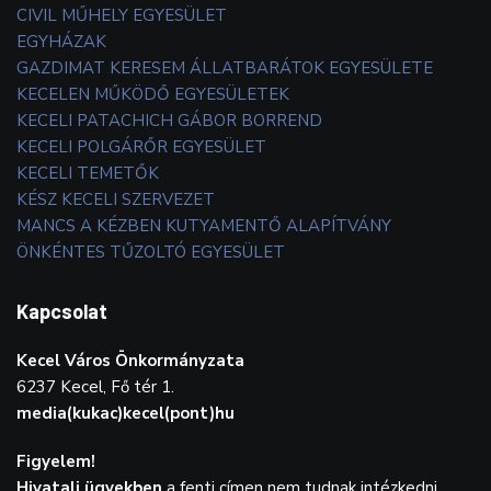
CIVIL MŰHELY EGYESÜLET
EGYHÁZAK
GAZDIMAT KERESEM ÁLLATBARÁTOK EGYESÜLETE
KECELEN MŰKÖDŐ EGYESÜLETEK
KECELI PATACHICH GÁBOR BORREND
KECELI POLGÁRŐR EGYESÜLET
KECELI TEMETŐK
KÉSZ KECELI SZERVEZET
MANCS A KÉZBEN KUTYAMENTŐ ALAPÍTVÁNY
ÖNKÉNTES TŰZOLTÓ EGYESÜLET
Kapcsolat
Kecel Város Önkormányzata
6237 Kecel, Fő tér 1.
media(kukac)kecel(pont)hu
Figyelem!
Hivatali ügyekben
a fenti címen nem tudnak intézkedni.