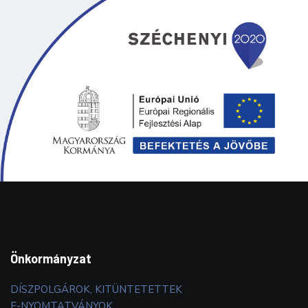
Önkormányzat
DÍSZPOLGÁROK, KITÜNTETETTEK
E-NYOMTATVÁNYOK