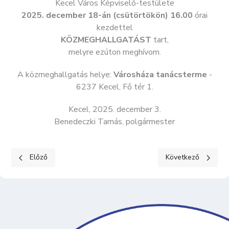
Kecel Város Képviselő-testülete
2025. december 18-án (csütörtökön) 16.00
órai
kezdettel
KÖZMEGHALLGATÁST
tart,
melyre ezúton meghívom.
A közmeghallgatás helye:
Városháza tanácsterme
-
6237 Kecel, Fő tér 1.
Kecel, 2025. december 3.
Benedeczki Tamás, polgármester
Előző cikk: Képviselő-testületi ülés - 2025. december 18.
Következő cikk: Kép
Előző
Következő