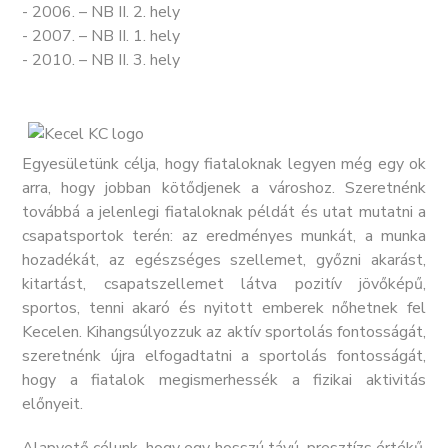
- 2006. – NB II. 2. hely
- 2007. – NB II. 1. hely
- 2010. – NB II. 3. hely
Egyesületünk célja, hogy fiataloknak legyen még egy ok
arra, hogy jobban kötődjenek a városhoz. Szeretnénk
továbbá a jelenlegi fiataloknak példát és utat mutatni a
csapatsportok terén: az eredményes munkát, a munka
hozadékát, az egészséges szellemet, győzni akarást,
kitartást, csapatszellemet látva pozitív jövőképű,
sportos, tenni akaró és nyitott emberek nőhetnek fel
Kecelen. Kihangsúlyozzuk az aktív sportolás fontosságát,
szeretnénk újra elfogadtatni a sportolás fontosságát,
hogy a fiatalok megismerhessék a fizikai aktivitás
előnyeit.