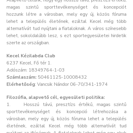
Alapvető célunk, hogy egy hosszú távú, presztízs értékű,
magas szintű sporttevékenységet és koncepciót
hozzunk létre a városban, mely egy új, közös fóruma
lehet a település életének, ezáltal Kecel még több
alternatívát tud nyújtani a fiataloknak. A város színesebb
lehet, sokoldalúbb lesz, s ezt sportegyesületei hirdetik
szerte az országban.
Kecel Kézilabda Club
6237 Kecel, Fő tér 1.
Adószám: 18349764-1-03
Számlaszám:
50461125-10008432
Elérhetőség
: Vancsik Nándor 06-70/341-1974
Filozófia, alapvető cél, egyesületi politika:
1. Hosszú távú, presztízs értékű, magas szintű
sporttevékenységet és koncepció létrehozása a
városban, mely egy új, közös fóruma lehet a település
életének, ezáltal Kecel még több alternatívát tud