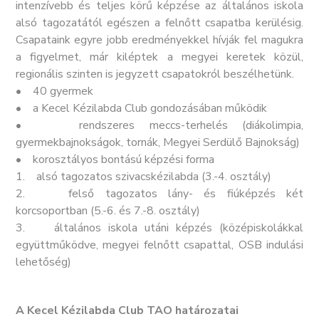
intenzívebb és teljes körű képzése az általános iskola
alsó tagozatától egészen a felnőtt csapatba kerülésig.
Csapataink egyre jobb eredményekkel hívják fel magukra
a figyelmet, már kiléptek a megyei keretek közül,
regionális szinten is jegyzett csapatokról beszélhetünk.
• 40 gyermek
• a Kecel Kézilabda Club gondozásában működik
• rendszeres meccs-terhelés (diákolimpia,
gyermekbajnokságok, tornák, Megyei Serdülő Bajnokság)
• korosztályos bontású képzési forma
1. alsó tagozatos szivacskézilabda (3.-4. osztály)
2. felső tagozatos lány- és fiúképzés két
korcsoportban (5.-6. és 7.-8. osztály)
3. általános iskola utáni képzés (középiskolákkal
együttműködve, megyei felnőtt csapattal, OSB indulási
lehetőség)
A Kecel Kézilabda Club TAO határozatai