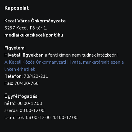
Kapcsolat
Kecel Város Önkormányzata
6237 Kecel, Fő tér 1.
media(kukac)kecel(pont)hu
Figyelem!
Hivatali ügyekben
a fenti címen nem tudnak intézkedni.
A Keceli Közös Önkormányzati Hivatal munkatársait ezen a
linken érheti el:
Telefon:
78/420-211
Fax:
78/420-760
Ügyfélfogadás:
hétfő: 08.00-12.00
szerda: 08.00-12.00
csütörtök: 08.00-12.00, 13.00-17.00