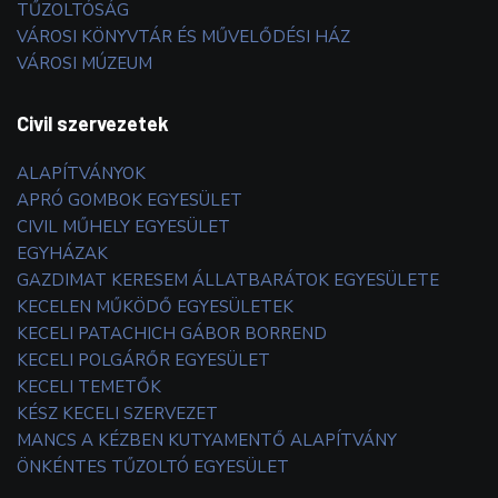
TŰZOLTÓSÁG
VÁROSI KÖNYVTÁR ÉS MŰVELŐDÉSI HÁZ
VÁROSI MÚZEUM
Civil szervezetek
ALAPÍTVÁNYOK
APRÓ GOMBOK EGYESÜLET
CIVIL MŰHELY EGYESÜLET
EGYHÁZAK
GAZDIMAT KERESEM ÁLLATBARÁTOK EGYESÜLETE
KECELEN MŰKÖDŐ EGYESÜLETEK
KECELI PATACHICH GÁBOR BORREND
KECELI POLGÁRŐR EGYESÜLET
KECELI TEMETŐK
KÉSZ KECELI SZERVEZET
MANCS A KÉZBEN KUTYAMENTŐ ALAPÍTVÁNY
ÖNKÉNTES TŰZOLTÓ EGYESÜLET