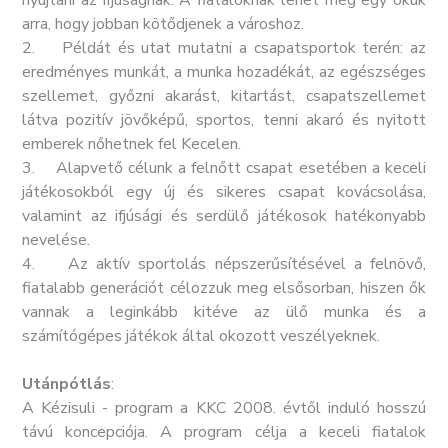
nyújtani az ifjúságnak. A fiataloknak lehet még egy okuk
arra, hogy jobban kötődjenek a városhoz.
2. Példát és utat mutatni a csapatsportok terén: az
eredményes munkát, a munka hozadékát, az egészséges
szellemet, győzni akarást, kitartást, csapatszellemet
látva pozitív jövőképű, sportos, tenni akaró és nyitott
emberek nőhetnek fel Kecelen.
3. Alapvető célunk a felnőtt csapat esetében a keceli
játékosokból egy új és sikeres csapat kovácsolása,
valamint az ifjúsági és serdülő játékosok hatékonyabb
nevelése.
4. Az aktív sportolás népszerűsítésével a felnövő,
fiatalabb generációt célozzuk meg elsősorban, hiszen ők
vannak a leginkább kitéve az ülő munka és a
számítógépes játékok által okozott veszélyeknek.
Utánpótlás
:
A Kézisuli - program a KKC 2008. évtől induló hosszú
távú koncepciója. A program célja a keceli fiatalok