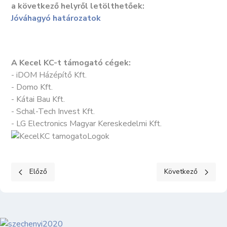
a következő helyről letölthetőek:
Jóváhagyó határozatok
A Kecel KC-t támogató cégek:
- iDOM Házépítő Kft.
- Domo Kft.
- Kátai Bau Kft.
- Schal-Tech Invest Kft.
- LG Electronics Magyar Kereskedelmi Kft.
Előző cikk: KKC Kézisuli
Következő cikk: Kéz
Előző
Következő