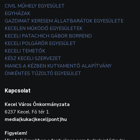
CIVIL MŰHELY EGYESÜLET
EGYHÁZAK
GAZDIMAT KERESEM ÁLLATBARÁTOK EGYESÜLETE
KECELEN MŰKÖDŐ EGYESÜLETEK
KECELI PATACHICH GÁBOR BORREND
KECELI POLGÁRŐR EGYESÜLET
KECELI TEMETŐK
KÉSZ KECELI SZERVEZET
MANCS A KÉZBEN KUTYAMENTŐ ALAPÍTVÁNY
ÖNKÉNTES TŰZOLTÓ EGYESÜLET
Kapcsolat
Kecel Város Önkormányzata
6237 Kecel, Fő tér 1.
media(kukac)kecel(pont)hu
Figyelem!