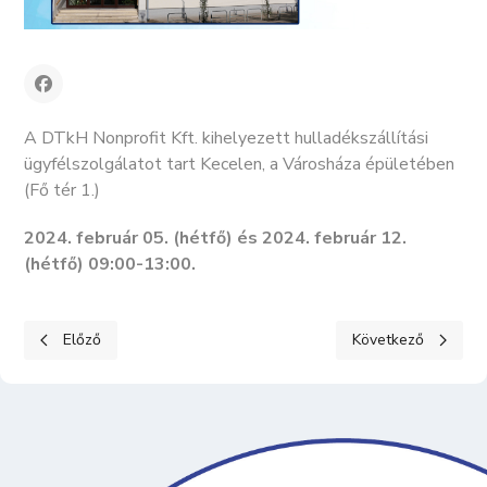
A DTkH Nonprofit Kft. kihelyezett hulladékszállítási
ügyfélszolgálatot tart Kecelen, a Városháza épületében
(Fő tér 1.)
2024. február 05. (hétfő) és 2024. február 12.
(hétfő) 09:00-13:00.
Előző cikk: Vállalkozói fogadás 2024
Következő cikk: Képv
Előző
Következő