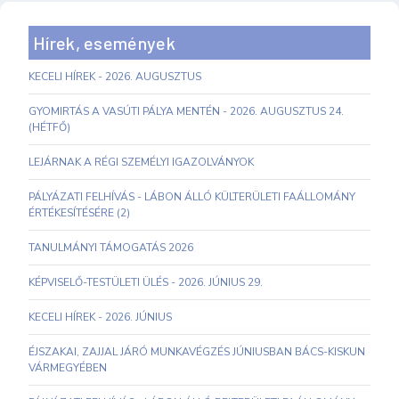
Hírek, események
KECELI HÍREK - 2026. AUGUSZTUS
GYOMIRTÁS A VASÚTI PÁLYA MENTÉN - 2026. AUGUSZTUS 24.
(HÉTFŐ)
LEJÁRNAK A RÉGI SZEMÉLYI IGAZOLVÁNYOK
PÁLYÁZATI FELHÍVÁS - LÁBON ÁLLÓ KÜLTERÜLETI FAÁLLOMÁNY
ÉRTÉKESÍTÉSÉRE (2)
TANULMÁNYI TÁMOGATÁS 2026
KÉPVISELŐ-TESTÜLETI ÜLÉS - 2026. JÚNIUS 29.
KECELI HÍREK - 2026. JÚNIUS
ÉJSZAKAI, ZAJJAL JÁRÓ MUNKAVÉGZÉS JÚNIUSBAN BÁCS-KISKUN
VÁRMEGYÉBEN